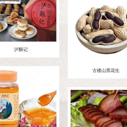
泸酥记
古楼山黑花生