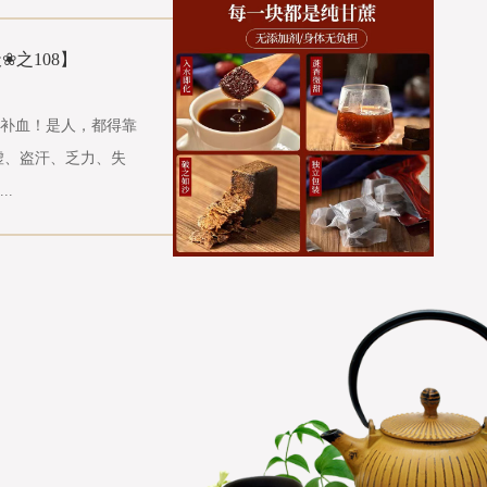
❀之108】
补血！是人，都得靠
虚、盗汗、乏力、失
.