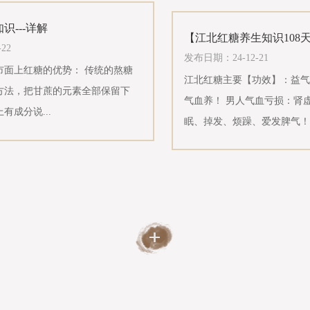
识---详解
【江北红糖养生知识108天
22
发布日期：24-12-21
市面上红糖的优势： 传统的熬糖
江北红糖主要【功效】：益气
方法，把甘蔗的元素全部保留下
气血养！ 男人气血亏损：肾
有成分说...
眠、掉发、烦躁、爱发脾气！..