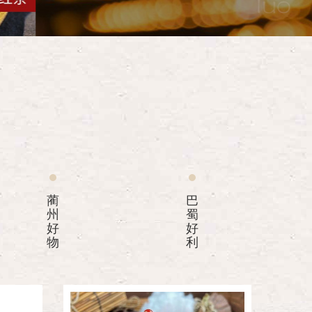
蔺
巴
州
蜀
好
好
物
利