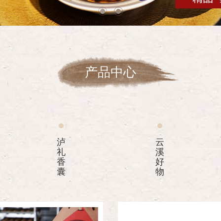
产品中心
泸
云
礼
溪
香
好
囊
物