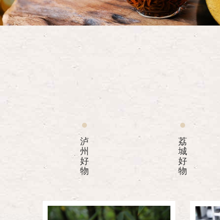
泸
荔
州
城
好
好
物
物