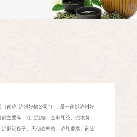
（简称“泸州好物公司”），是一家以泸州好
目前主要有：江北红糖、金刺礼茶、尧坝黄
、泸酥记粽子、天仙岩蜂蜜、泸礼香囊、药宏