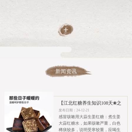
新闻资讯
【江北红糖养生知识108天❀之
107】
发布日期：24-12-21
女人补气血是非常重要的，黑木耳
就是不错的选择，既方便有实惠。
黑木耳是各种食物中含铁量最高