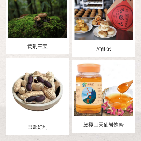
黄荆三宝
泸酥记
鼓楼山天仙岩蜂蜜
巴蜀好利