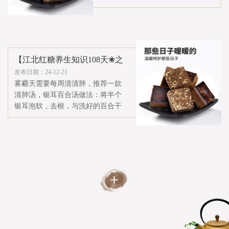
的，有清肺、润肺、养胃益气补血
的...
【江北红糖养生知识108天❀之
106】
发布日期：24-12-21
去寒湿的小妙方：1、红枣5颗 2、桂
圆3颗 3、生姜3片（去皮） 4、枸杞
5粒，上锅煮开后小火10分钟。️加江
北红糖...