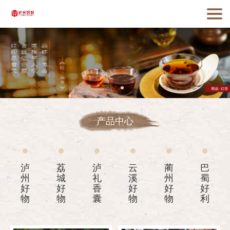
产品中心
泸
荔
泸
云
蔺
巴
州
城
礼
溪
州
蜀
好
好
香
好
好
好
物
物
囊
物
物
利